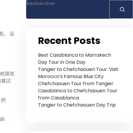
Rechercher
觀。 這
Recent Posts
Best Casablanca to Marrakech
Day Tour in One Day
Tangier to Chefchaouen Tour: Visit
然環境
Morocco’s Famous Blue City
須嘗試
Chefchaouen Tour from Tangier
Casablanca to Chefchaouen Tour
from Casablanca
計的
Tangier to Chefchaouen Day Trip
由