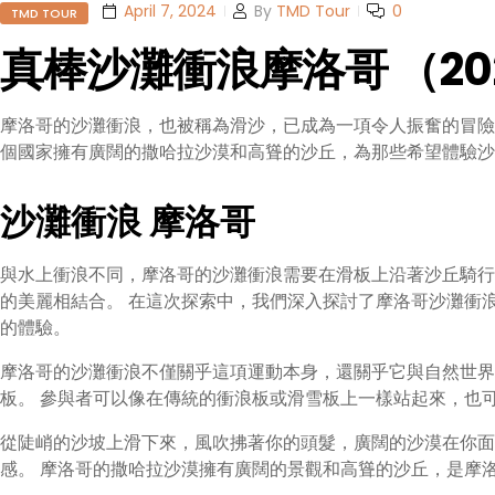
Categories
April 7, 2024
By
TMD Tour
0
TMD TOUR
真棒沙灘衝浪摩洛哥 （20
摩洛哥的沙灘衝浪，也被稱為滑沙，已成為一項令人振奮的冒
個國家擁有廣闊的撒哈拉沙漠和高聳的沙丘，為那些希望體驗沙
沙灘衝浪 摩洛哥
與水上衝浪不同，摩洛哥的沙灘衝浪需要在滑板上沿著沙丘騎行
的美麗相結合。 在這次探索中，我們深入探討了摩洛哥沙灘衝
的體驗。
摩洛哥的沙灘衝浪不僅關乎這項運動本身，還關乎它與自然世界
板。 參與者可以像在傳統的衝浪板或滑雪板上一樣站起來，也
從陡峭的沙坡上滑下來，風吹拂著你的頭髮，廣闊的沙漠在你面
感。 摩洛哥的撒哈拉沙漠擁有廣闊的景觀和高聳的沙丘，是摩