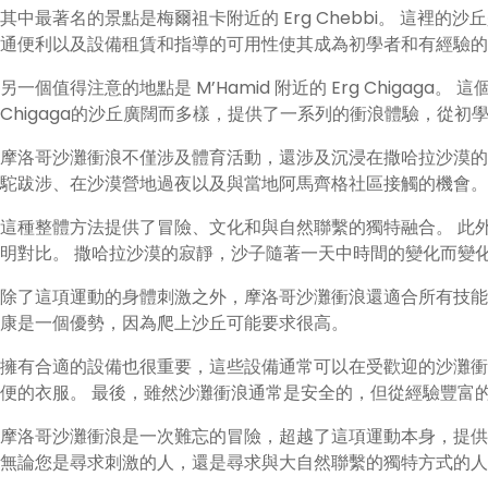
其中最著名的景點是梅爾祖卡附近的 Erg Chebbi。 這裡的沙
通便利以及設備租賃和指導的可用性使其成為初學者和有經驗的
另一個值得注意的地點是 M’Hamid 附近的 Erg Chigaga。
Chigaga的沙丘廣闊而多樣，提供了一系列的衝浪體驗，從
摩洛哥沙灘衝浪不僅涉及體育活動，還涉及沉浸在撒哈拉沙漠的
駝跋涉、在沙漠營地過夜以及與當地阿馬齊格社區接觸的機會。
這種整體方法提供了冒險、文化和與自然聯繫的獨特融合。 此
明對比。 撒哈拉沙漠的寂靜，沙子隨著一天中時間的變化而變
除了這項運動的身體刺激之外，摩洛哥沙灘衝浪還適合所有技能
康是一個優勢，因為爬上沙丘可能要求很高。
擁有合適的設備也很重要，這些設備通常可以在受歡迎的沙灘衝
便的衣服。 最後，雖然沙灘衝浪通常是安全的，但從經驗豐富
摩洛哥沙灘衝浪是一次難忘的冒險，超越了這項運動本身，提供
無論您是尋求刺激的人，還是尋求與大自然聯繫的獨特方式的人