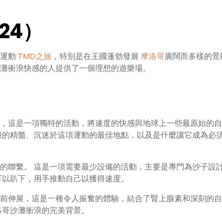
24）
險運動
TMD之旅
，特別是在王國蓬勃發展
摩洛哥
廣闊而多樣的景
灘衝浪快感的人提供了一個理想的遊樂場。
，這是一項獨特的活動，將速度的快感與地球上一些最原始的自
浪的精髓、沉迷於這項運動的最佳地點，以及是什麼讓它成為必
的聯繫。 這是一項需要最少設備的活動，主要是專門為沙子設
可以趴下，用手推動自己以獲得速度。
前伸展，這是一種令人振奮的體驗，結合了腎上腺素和深刻的自
洛哥沙灘衝浪的完美背景。