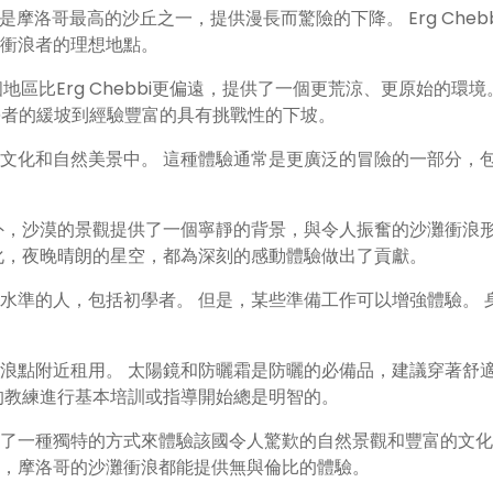
丘是摩洛哥最高的沙丘之一，提供漫長而驚險的下降。 Erg Chebb
衝浪者的理想地點。
 這個地區比Erg Chebbi更偏遠，提供了一個更荒涼、更原始的環境。
初學者的緩坡到經驗豐富的具有挑戰性的下坡。
文化和自然美景中。 這種體驗通常是更廣泛的冒險的一部分，
外，沙漠的景觀提供了一個寧靜的背景，與令人振奮的沙灘衝浪
化，夜晚晴朗的星空，都為深刻的感動體驗做出了貢獻。
水準的人，包括初學者。 但是，某些準備工作可以增強體驗。 
浪點附近租用。 太陽鏡和防曬霜是防曬的必備品，建議穿著舒
的教練進行基本培訓或指導開始總是明智的。
了一種獨特的方式來體驗該國令人驚歎的自然景觀和豐富的文化
，摩洛哥的沙灘衝浪都能提供無與倫比的體驗。