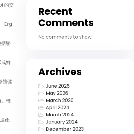
i 的交
Recent
Comments
 Erg
No comments to show.
包括駱
形成鮮
Archives
身體健
June 2026
May 2026
March 2026
適、輕
April 2024
March 2024
遺產。
January 2024
December 2023