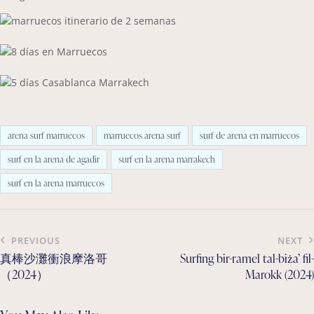
arena surf marruecos
marruecos arena surf
surf de arena en marruecos
surf en la arena de agadir
surf en la arena marrakech
surf en la arena marruecos
Post
PREVIOUS
NEXT
navigation
真棒沙灘衝浪摩洛哥
Surfing bir-ramel tal-biża’ fil-
（2024）
Marokk (2024)