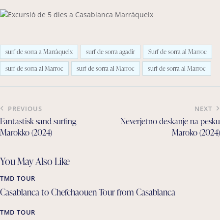
surf de sorra a Marràqueix
surf de sorra agadir
Surf de sorra al Marroc
surf de sorra al Marroc
surf de sorra al Marroc
surf de sorra al Marroc
Post
PREVIOUS
NEXT
navigation
Fantastisk sand surfing
Neverjetno deskanje na pesku
Marokko (2024)
Maroko (2024)
You May Also Like
TMD TOUR
Casablanca to Chefchaouen Tour from Casablanca
TMD TOUR