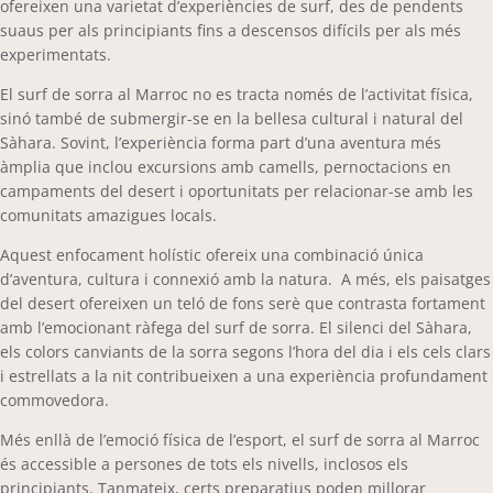
ofereixen una varietat d’experiències de surf, des de pendents
suaus per als principiants fins a descensos difícils per als més
experimentats.
El surf de sorra al Marroc no es tracta només de l’activitat física,
sinó també de submergir-se en la bellesa cultural i natural del
Sàhara. Sovint, l’experiència forma part d’una aventura més
àmplia que inclou excursions amb camells, pernoctacions en
campaments del desert i oportunitats per relacionar-se amb les
comunitats amazigues locals.
Aquest enfocament holístic ofereix una combinació única
d’aventura, cultura i connexió amb la natura. A més, els paisatges
del desert ofereixen un teló de fons serè que contrasta fortament
amb l’emocionant ràfega del surf de sorra. El silenci del Sàhara,
els colors canviants de la sorra segons l’hora del dia i els cels clars
i estrellats a la nit contribueixen a una experiència profundament
commovedora.
Més enllà de l’emoció física de l’esport, el surf de sorra al Marroc
és accessible a persones de tots els nivells, inclosos els
principiants. Tanmateix, certs preparatius poden millorar