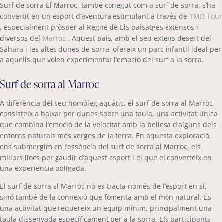
Surf de sorra El Marroc, també conegut com a surf de sorra, s’ha
convertit en un esport d’aventura estimulant a través de
TMD Tour
, especialment pròsper al Regne de Els paisatges extensos i
diversos del
Marroc
. Aquest país, amb el seu extens desert del
Sàhara i les altes dunes de sorra, ofereix un parc infantil ideal per
a aquells que volen experimentar l’emoció del surf a la sorra.
Surf de sorra al Marroc
A diferència del seu homòleg aquàtic, el surf de sorra al Marroc
consisteix a baixar per dunes sobre una taula, una activitat única
que combina l’emoció de la velocitat amb la bellesa d’alguns dels
entorns naturals més verges de la terra. En aquesta exploració,
ens submergim en l’essència del surf de sorra al Marroc, els
millors llocs per gaudir d’aquest esport i el que el converteix en
una experiència obligada.
El surf de sorra al Marroc no es tracta només de l’esport en si,
sinó també de la connexió que fomenta amb el món natural. És
una activitat que requereix un equip mínim, principalment una
taula dissenyada específicament per a la sorra. Els participants