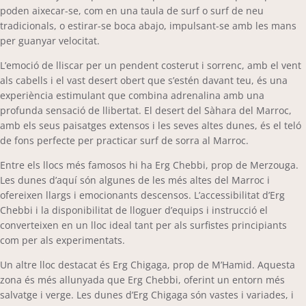
poden aixecar-se, com en una taula de surf o surf de neu
tradicionals, o estirar-se boca abajo, impulsant-se amb les mans
per guanyar velocitat.
L’emoció de lliscar per un pendent costerut i sorrenc, amb el vent
als cabells i el vast desert obert que s’estén davant teu, és una
experiència estimulant que combina adrenalina amb una
profunda sensació de llibertat. El desert del Sàhara del Marroc,
amb els seus paisatges extensos i les seves altes dunes, és el teló
de fons perfecte per practicar surf de sorra al Marroc.
Entre els llocs més famosos hi ha Erg Chebbi, prop de Merzouga.
Les dunes d’aquí són algunes de les més altes del Marroc i
ofereixen llargs i emocionants descensos. L’accessibilitat d’Erg
Chebbi i la disponibilitat de lloguer d’equips i instrucció el
converteixen en un lloc ideal tant per als surfistes principiants
com per als experimentats.
Un altre lloc destacat és Erg Chigaga, prop de M’Hamid. Aquesta
zona és més allunyada que Erg Chebbi, oferint un entorn més
salvatge i verge. Les dunes d’Erg Chigaga són vastes i variades, i