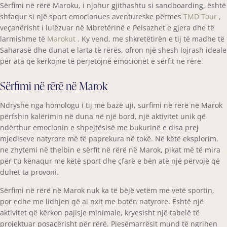
Sërfimi në rërë Maroku, i njohur gjithashtu si sandboarding, është
shfaqur si një sport emocionues aventureske përmes
TMD Tour
,
veçanërisht i lulëzuar në Mbretërinë e Peisazhet e gjera dhe të
larmishme të
Marokut
. Ky vend, me shkretëtirën e tij të madhe të
Saharasë dhe dunat e larta të rërës, ofron një shesh lojrash ideale
për ata që kërkojnë të përjetojnë emocionet e sërfit në rërë.
Sërfimi në rërë në Marok
Ndryshe nga homologu i tij me bazë uji, surfimi në rërë në Marok
përfshin kalërimin në duna në një bord, një aktivitet unik që
ndërthur emocionin e shpejtësisë me bukurinë e disa prej
mjediseve natyrore më të paprekura në tokë. Në këtë eksplorim,
ne zhytemi në thelbin e sërfit në rërë në Marok, pikat më të mira
për t’u kënaqur me këtë sport dhe çfarë e bën atë një përvojë që
duhet ta provoni.
Sërfimi në rërë në Marok nuk ka të bëjë vetëm me vetë sportin,
por edhe me lidhjen që ai nxit me botën natyrore. Është një
aktivitet që kërkon pajisje minimale, kryesisht një tabelë të
projektuar posaçërisht për rërë. Pjesëmarrësit mund të ngrihen