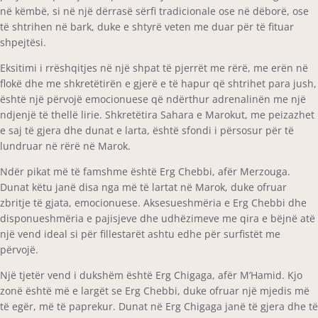
në këmbë, si në një dërrasë sërfi tradicionale ose në dëborë, ose
të shtrihen në bark, duke e shtyrë veten me duar për të fituar
shpejtësi.
Eksitimi i rrëshqitjes në një shpat të pjerrët me rërë, me erën në
flokë dhe me shkretëtirën e gjerë e të hapur që shtrihet para jush,
është një përvojë emocionuese që ndërthur adrenalinën me një
ndjenjë të thellë lirie. Shkretëtira Sahara e Marokut, me peizazhet
e saj të gjera dhe dunat e larta, është sfondi i përsosur për të
lundruar në rërë në Marok.
Ndër pikat më të famshme është Erg Chebbi, afër Merzouga.
Dunat këtu janë disa nga më të lartat në Marok, duke ofruar
zbritje të gjata, emocionuese. Aksesueshmëria e Erg Chebbi dhe
disponueshmëria e pajisjeve dhe udhëzimeve me qira e bëjnë atë
një vend ideal si për fillestarët ashtu edhe për surfistët me
përvojë.
Një tjetër vend i dukshëm është Erg Chigaga, afër M’Hamid. Kjo
zonë është më e largët se Erg Chebbi, duke ofruar një mjedis më
të egër, më të paprekur. Dunat në Erg Chigaga janë të gjera dhe të