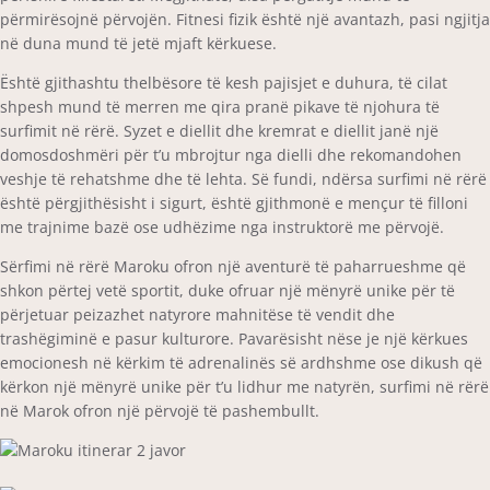
përmirësojnë përvojën. Fitnesi fizik është një avantazh, pasi ngjitja
në duna mund të jetë mjaft kërkuese.
Është gjithashtu thelbësore të kesh pajisjet e duhura, të cilat
shpesh mund të merren me qira pranë pikave të njohura të
surfimit në rërë. Syzet e diellit dhe kremrat e diellit janë një
domosdoshmëri për t’u mbrojtur nga dielli dhe rekomandohen
veshje të rehatshme dhe të lehta. Së fundi, ndërsa surfimi në rërë
është përgjithësisht i sigurt, është gjithmonë e mençur të filloni
me trajnime bazë ose udhëzime nga instruktorë me përvojë.
Sërfimi në rërë Maroku ofron një aventurë të paharrueshme që
shkon përtej vetë sportit, duke ofruar një mënyrë unike për të
përjetuar peizazhet natyrore mahnitëse të vendit dhe
trashëgiminë e pasur kulturore. Pavarësisht nëse je një kërkues
emocionesh në kërkim të adrenalinës së ardhshme ose dikush që
kërkon një mënyrë unike për t’u lidhur me natyrën, surfimi në rërë
në Marok ofron një përvojë të pashembullt.