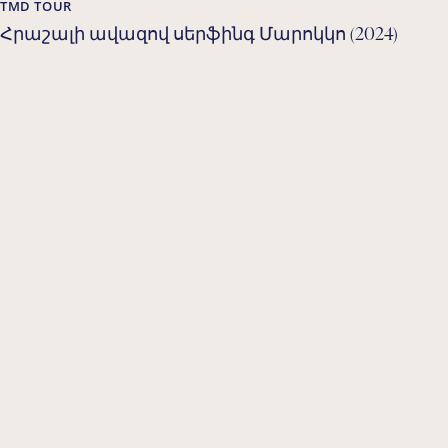
TMD TOUR
Հրաշալի ավազով սերֆինգ Մարոկկո (2024)