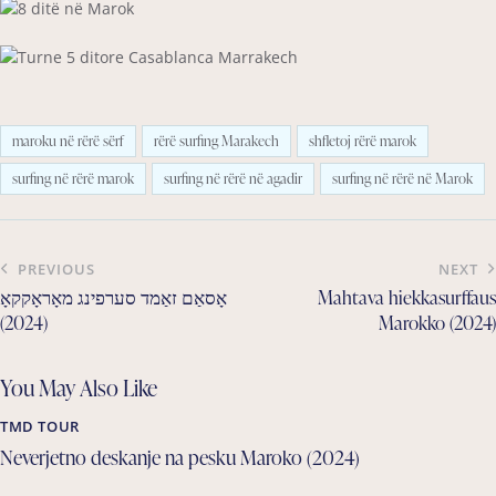
maroku në rërë sërf
rërë surfing Marakech
shfletoj rërë marok
surfing në rërë marok
surfing në rërë në agadir
surfing në rërë në Marok
Post
PREVIOUS
NEXT
navigation
אָסאַם זאַמד סערפינג מאָראָקקאָ
Mahtava hiekkasurffaus
(2024)
Marokko (2024)
You May Also Like
TMD TOUR
Neverjetno deskanje na pesku Maroko (2024)