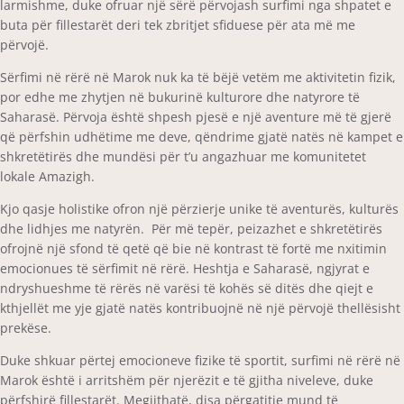
larmishme, duke ofruar një sërë përvojash surfimi nga shpatet e
buta për fillestarët deri tek zbritjet sfiduese për ata më me
përvojë.
Sërfimi në rërë në Marok nuk ka të bëjë vetëm me aktivitetin fizik,
por edhe me zhytjen në bukurinë kulturore dhe natyrore të
Saharasë. Përvoja është shpesh pjesë e një aventure më të gjerë
që përfshin udhëtime me deve, qëndrime gjatë natës në kampet e
shkretëtirës dhe mundësi për t’u angazhuar me komunitetet
lokale Amazigh.
Kjo qasje holistike ofron një përzierje unike të aventurës, kulturës
dhe lidhjes me natyrën. Për më tepër, peizazhet e shkretëtirës
ofrojnë një sfond të qetë që bie në kontrast të fortë me nxitimin
emocionues të sërfimit në rërë. Heshtja e Saharasë, ngjyrat e
ndryshueshme të rërës në varësi të kohës së ditës dhe qiejt e
kthjellët me yje gjatë natës kontribuojnë në një përvojë thellësisht
prekëse.
Duke shkuar përtej emocioneve fizike të sportit, surfimi në rërë në
Marok është i arritshëm për njerëzit e të gjitha niveleve, duke
përfshirë fillestarët. Megjithatë, disa përgatitje mund të