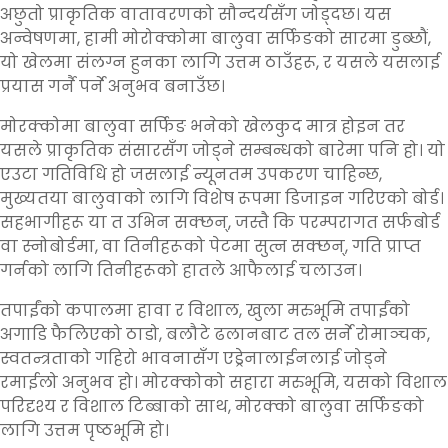
अछुतो प्राकृतिक वातावरणको सौन्दर्यसँग जोड्दछ। यस
अन्वेषणमा, हामी मोरोक्कोमा बालुवा सर्फिङको सारमा डुब्छौं,
यो खेलमा संलग्न हुनका लागि उत्तम ठाउँहरू, र यसले यसलाई
प्रयास गर्नै पर्ने अनुभव बनाउँछ।
मोरक्कोमा बालुवा सर्फिङ भनेको खेलकुद मात्र होइन तर
यसले प्राकृतिक संसारसँग जोड्ने सम्बन्धको बारेमा पनि हो। यो
एउटा गतिविधि हो जसलाई न्यूनतम उपकरण चाहिन्छ,
मुख्यतया बालुवाको लागि विशेष रूपमा डिजाइन गरिएको बोर्ड।
सहभागीहरू या त उभिन सक्छन्, जस्तै कि परम्परागत सर्फबोर्ड
वा स्नोबोर्डमा, वा तिनीहरूको पेटमा सुत्न सक्छन्, गति प्राप्त
गर्नको लागि तिनीहरूको हातले आफैलाई चलाउन।
तपाईंको कपालमा हावा र विशाल, खुला मरुभूमि तपाईंको
अगाडि फैलिएको ठाडो, बलौटे ढलानबाट तल सर्ने रोमाञ्चक,
स्वतन्त्रताको गहिरो भावनासँग एड्रेनालाईनलाई जोड्ने
रमाईलो अनुभव हो। मोरक्कोको सहारा मरुभूमि, यसको विशाल
परिदृश्य र विशाल टिब्बाको साथ, मोरक्को बालुवा सर्फिङको
लागि उत्तम पृष्ठभूमि हो।