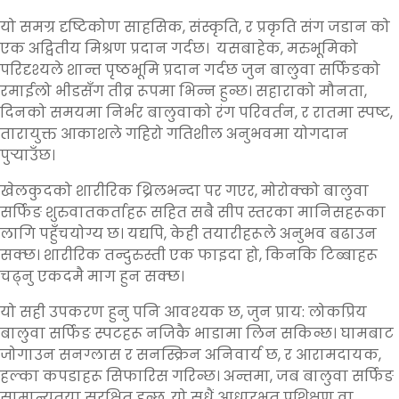
यो समग्र दृष्टिकोण साहसिक, संस्कृति, र प्रकृति संग जडान को
एक अद्वितीय मिश्रण प्रदान गर्दछ। यसबाहेक, मरुभूमिको
परिदृश्यले शान्त पृष्ठभूमि प्रदान गर्दछ जुन बालुवा सर्फिङको
रमाईलो भीडसँग तीव्र रूपमा भिन्न हुन्छ। सहाराको मौनता,
दिनको समयमा निर्भर बालुवाको रंग परिवर्तन, र रातमा स्पष्ट,
तारायुक्त आकाशले गहिरो गतिशील अनुभवमा योगदान
पुर्‍याउँछ।
खेलकुदको शारीरिक थ्रिलभन्दा पर गएर, मोरोक्को बालुवा
सर्फिङ शुरुवातकर्ताहरू सहित सबै सीप स्तरका मानिसहरूका
लागि पहुँचयोग्य छ। यद्यपि, केही तयारीहरूले अनुभव बढाउन
सक्छ। शारीरिक तन्दुरुस्ती एक फाइदा हो, किनकि टिब्बाहरू
चढ्नु एकदमै माग हुन सक्छ।
यो सही उपकरण हुनु पनि आवश्यक छ, जुन प्राय: लोकप्रिय
बालुवा सर्फिङ स्पटहरू नजिकै भाडामा लिन सकिन्छ। घामबाट
जोगाउन सनग्लास र सनस्क्रिन अनिवार्य छ, र आरामदायक,
हल्का कपडाहरू सिफारिस गरिन्छ। अन्तमा, जब बालुवा सर्फिङ
सामान्यतया सुरक्षित हुन्छ, यो सधैं आधारभूत प्रशिक्षण वा