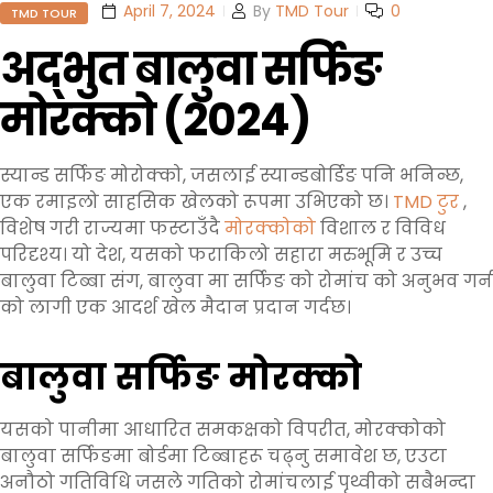
Categories
April 7, 2024
By
TMD Tour
0
TMD TOUR
अद्भुत बालुवा सर्फिङ
मोरक्को (2024)
स्यान्ड सर्फिङ मोरोक्को, जसलाई स्यान्डबोर्डिङ पनि भनिन्छ,
एक रमाइलो साहसिक खेलको रूपमा उभिएको छ।
TMD टुर
,
विशेष गरी राज्यमा फस्टाउँदै
मोरक्कोको
विशाल र विविध
परिदृश्य। यो देश, यसको फराकिलो सहारा मरुभूमि र उच्च
बालुवा टिब्बा संग, बालुवा मा सर्फिङ को रोमांच को अनुभव गर्न
को लागी एक आदर्श खेल मैदान प्रदान गर्दछ।
बालुवा सर्फिङ मोरक्को
यसको पानीमा आधारित समकक्षको विपरीत, मोरक्कोको
बालुवा सर्फिङमा बोर्डमा टिब्बाहरू चढ्नु समावेश छ, एउटा
अनौठो गतिविधि जसले गतिको रोमांचलाई पृथ्वीको सबैभन्दा