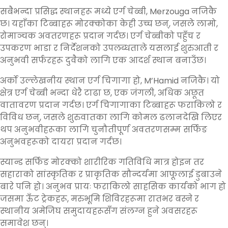
सबैभन्दा प्रसिद्ध स्थानहरू मध्ये एर्ग चेब्बी, Merzouga नजिकै
छ। यहाँका टिब्बाहरू मोरक्कोका केही उच्च छन्, जसले लामो,
रोमाञ्चक अवतरणहरू प्रदान गर्दछ। एर्ग चेब्बीको पहुँच र
उपकरण भाडा र निर्देशनको उपलब्धताले यसलाई शुरुआती र
अनुभवी सर्फरहरू दुवैको लागि एक आदर्श स्थान बनाउँछ।
अर्को उल्लेखनीय स्थान एर्ग चिगागा हो, M’Hamid नजिकै। यो
क्षेत्र एर्ग चेब्बी भन्दा धेरै टाढा छ, एक जंगली, अधिक अछूत
वातावरण प्रदान गर्दछ। एर्ग चिगागाका टिब्बाहरू फराकिलो र
विविध छन्, जसले शुरुवातका लागि कोमल ढलानदेखि लिएर
थप अनुभवीहरूका लागि चुनौतीपूर्ण अवतरणसम्म सर्फिङ
अनुभवहरूको दायरा प्रदान गर्दछ।
स्यान्ड सर्फिङ मोरक्को शारीरिक गतिविधि मात्र होइन तर
सहाराको सांस्कृतिक र प्राकृतिक सौन्दर्यमा आफूलाई डुबाउने
बारे पनि हो। अनुभव प्रायः फराकिलो साहसिक कार्यको भाग हो
जसमा ऊँट ट्रेकहरू, मरुभूमि शिविरहरूमा रातभर बस्ने र
स्थानीय अमेजिघ समुदायहरूसँग संलग्न हुने अवसरहरू
समावेश छन्।