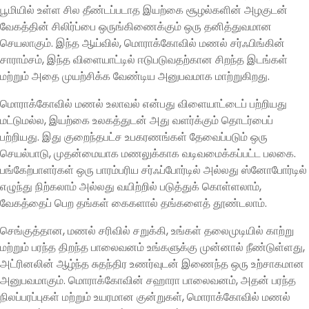
பூமியில் உள்ள சில தீண்டப்படாத இயற்கை சூழல்களின் அழகுடன்
வேகத்தின் சிலிர்ப்பை ஒருங்கிணைக்கும் ஒரு தனித்துவமான
செயலாகும். இந்த ஆய்வில், மொராக்கோவில் மணல் சர்ஃபிங்கின்
சாராம்சம், இந்த விளையாட்டில் ஈடுபடுவதற்கான சிறந்த இடங்கள்
மற்றும் அதை முயற்சிக்க வேண்டிய அனுபவமாக மாற்றுகிறது.
மொராக்கோவில் மணல் உலாவல் என்பது விளையாட்டைப் பற்றியது
மட்டுமல்ல, இயற்கை உலகத்துடன் அது வளர்க்கும் தொடர்பைப்
பற்றியது. இது குறைந்தபட்ச உபகரணங்கள் தேவைப்படும் ஒரு
செயல்பாடு, முதன்மையாக மணலுக்காக வடிவமைக்கப்பட்ட பலகை.
பங்கேற்பாளர்கள் ஒரு பாரம்பரிய சர்ஃப்போர்டில் அல்லது ஸ்னோபோர்டில்
எழுந்து நிற்கலாம் அல்லது வயிற்றில் படுத்துக் கொள்ளலாம்,
வேகத்தைப் பெற தங்கள் கைகளால் தங்களைத் தூண்டலாம்.
செங்குத்தான, மணல் சரிவில் சறுக்கி, உங்கள் தலைமுடியில் காற்று
மற்றும் பரந்த திறந்த பாலைவனம் உங்களுக்கு முன்னால் நீண்டுள்ளது,
அட்ரினலின் ஆழ்ந்த சுதந்திர உணர்வுடன் இணைந்த ஒரு உற்சாகமான
அனுபவமாகும். மொராக்கோவின் சஹாரா பாலைவனம், அதன் பரந்த
நிலப்பரப்புகள் மற்றும் உயரமான குன்றுகள், மொராக்கோவில் மணல்