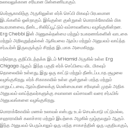
உலாவலுக்கான சரியான பின்னணியாகும்.
மெர்சூகாவிற்கு அருகிலுள்ள எர்க் செப்பி மிகவும் பிரபலமான
இடங்களில் ஒன்றாகும். இங்குள்ள குன்றுகள் மொராக்கோவில் மிக
உயரமானவை, நீண்ட, சிலிர்ப்பூட்டும் வம்சாவளியை வழங்குகின்றன.
Erg Chebbi இன் அணுகல்தன்மை மற்றும் உபகரணங்களின் வாடகை
மற்றும் அறிவுறுத்தல்கள் ஆகியவை ஆரம்ப மற்றும் அனுபவம் வாய்ந்த
சர்ஃபர்ஸ் இருவருக்கும் சிறந்த இடமாக அமைகிறது.
மற்றொரு குறிப்பிடத்தக்க இடம் M’Hamid அருகில் உள்ள Erg
Chigaga ஆகும். இந்த பகுதி எர்க் செப்பியை விட மிகவும்
தொலைவில் உள்ளது, இது ஒரு காட்டு மற்றும் தீண்டப்படாத சூழலை
வழங்குகிறது. எர்க் சிகாகாவில் உள்ள குன்றுகள் பரந்த மற்றும்
மாறுபட்டவை, ஆரம்பநிலைக்கு மென்மையான சரிவுகள் முதல் அதிக
அனுபவம் வாய்ந்தவர்களுக்கு சவாலான வம்சாவளி வரை சர்ஃபிங்
அனுபவங்களை வழங்குகிறது.
மொராக்கோவில் மணல் உலாவல் என்பது உடல் செயல்பாடு மட்டுமல்ல,
சஹாராவின் கலாச்சார மற்றும் இயற்கை அழகில் மூழ்குவதும் ஆகும்.
இந்த அனுபவம் பெரும்பாலும் ஒரு பரந்த சாகசத்தின் ஒரு பகுதியாகும்,