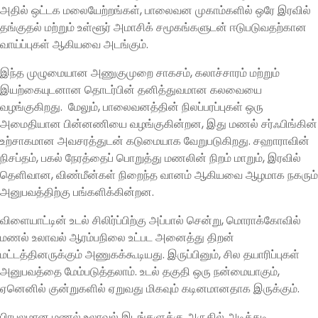
அதில் ஒட்டக மலையேற்றங்கள், பாலைவன முகாம்களில் ஒரே இரவில்
தங்குதல் மற்றும் உள்ளூர் அமாசிக் சமூகங்களுடன் ஈடுபடுவதற்கான
வாய்ப்புகள் ஆகியவை அடங்கும்.
இந்த முழுமையான அணுகுமுறை சாகசம், கலாச்சாரம் மற்றும்
இயற்கையுடனான தொடர்பின் தனித்துவமான கலவையை
வழங்குகிறது. மேலும், பாலைவனத்தின் நிலப்பரப்புகள் ஒரு
அமைதியான பின்னணியை வழங்குகின்றன, இது மணல் சர்ஃபிங்கின்
உற்சாகமான அவசரத்துடன் கடுமையாக வேறுபடுகிறது. சஹாராவின்
நிசப்தம், பகல் நேரத்தைப் பொறுத்து மணலின் நிறம் மாறும், இரவில்
தெளிவான, விண்மீன்கள் நிறைந்த வானம் ஆகியவை ஆழமாக நகரும்
அனுபவத்திற்கு பங்களிக்கின்றன.
விளையாட்டின் உடல் சிலிர்ப்பிற்கு அப்பால் சென்று, மொராக்கோவில்
மணல் உலாவல் ஆரம்பநிலை உட்பட அனைத்து திறன்
மட்டத்தினருக்கும் அணுகக்கூடியது. இருப்பினும், சில தயாரிப்புகள்
அனுபவத்தை மேம்படுத்தலாம். உடல் தகுதி ஒரு நன்மையாகும்,
ஏனெனில் குன்றுகளில் ஏறுவது மிகவும் கடினமானதாக இருக்கும்.
பிரபலமான மணல் உலாவல் இடங்களுக்கு அருகில் அடிக்கடி