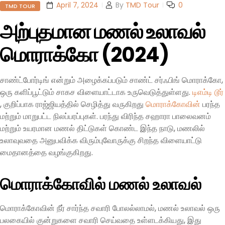
Categories
April 7, 2024
By
TMD Tour
0
TMD TOUR
அற்புதமான மணல் உலாவல்
மொராக்கோ (2024)
சாண்ட்போர்டிங் என்றும் அழைக்கப்படும் சாண்ட் சர்ஃபிங் மொராக்கோ,
ஒரு களிப்பூட்டும் சாகச விளையாட்டாக உருவெடுத்துள்ளது.
டிஎம்டி டூர்
, குறிப்பாக ராஜ்ஜியத்தில் செழித்து வருகிறது
மொராக்கோவின்
பரந்த
மற்றும் மாறுபட்ட நிலப்பரப்புகள். பரந்து விரிந்த சஹாரா பாலைவனம்
மற்றும் உயரமான மணல் திட்டுகள் கொண்ட இந்த நாடு, மணலில்
உலாவுவதை அனுபவிக்க விரும்புவோருக்கு சிறந்த விளையாட்டு
மைதானத்தை வழங்குகிறது.
மொராக்கோவில் மணல் உலாவல்
மொராக்கோவின் நீர் சார்ந்த சவாரி போலல்லாமல், மணல் உலாவல் ஒரு
பலகையில் குன்றுகளை சவாரி செய்வதை உள்ளடக்கியது, இது