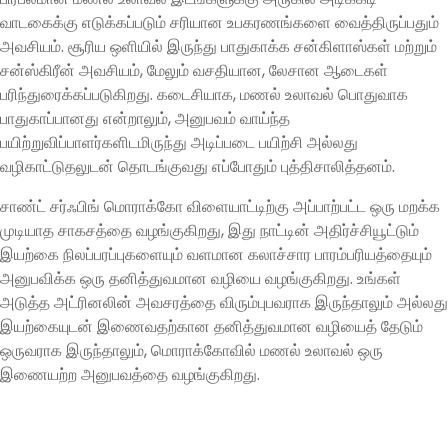
வாடகைக்கு எடுக்கப்படும் சரியான உபகரணங்களை வைத்திருப்பதும்
அவசியம். சூரிய ஒளியில் இருந்து பாதுகாக்க சன்கிளாஸ்கள் மற்றும்
சன்ஸ்கிரீன் அவசியம், மேலும் வசதியான, லேசான ஆடைகள்
பரிந்துரைக்கப்படுகிறது. கடைசியாக, மணல் உலாவல் பொதுவாக
பாதுகாப்பானது என்றாலும், அனுபவம் வாய்ந்த
பயிற்றுவிப்பாளர்களிடமிருந்து அடிப்படை பயிற்சி அல்லது
வழிகாட்டுதலுடன் தொடங்குவது எப்போதும் புத்திசாலித்தனம்.
சாண்ட் சர்ஃபிங் மொராக்கோ விளையாட்டிற்கு அப்பாற்பட்ட ஒரு மறக்க
முடியாத சாகசத்தை வழங்குகிறது, இது நாட்டின் அதிர்ச்சியூட்டும்
இயற்கை நிலப்பரப்புகளையும் வளமான கலாச்சார பாரம்பரியத்தையும்
அனுபவிக்க ஒரு தனித்துவமான வழியை வழங்குகிறது. உங்கள்
அடுத்த அட்ரினலின் அவசரத்தை விரும்புபவராக இருந்தாலும் அல்லது
இயற்கையுடன் இணைவதற்கான தனித்துவமான வழியைத் தேடும்
ஒருவராக இருந்தாலும், மொராக்கோவில் மணல் உலாவல் ஒரு
இணையற்ற அனுபவத்தை வழங்குகிறது.