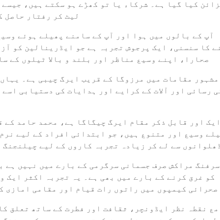
ائن کیا گیا ہے۔ شرکاء یا تو کھڑے ہو سکتے ہیں، جیسے ک
لیٹ کر رفتار حاصل ک
آپ کے بالوں میں ہوا اور آپ کے سامنے پھیلے ہوئے وسی
ے کا سنسنی، ایک پرجوش تجربہ ہے جو ایڈرینالین کو آزا
صحارا، اپنے وسیع مناظر اور بلند و بالا ٹیلوں کے سا
مشہور مقامات میں مرزوگا کے قریب ایرگ چیبی ہے۔ یہاں 
یک اور قابل ذکر مقام ایرگ چیگاگا ہے، محمد حامد کے قر
ھلوانوں سے لے کر زیادہ تجربہ کاروں کے لیے چیلنجنگ ن
سرفنگ مراکش صرف جسمانی سرگرمی کے بارے میں نہیں ہے ب
کو غرق کرنے کے بارے میں بھی ہے۔ یہ تجربہ اکثر ایک و
صحرائی کیمپوں میں راتوں رات قیام اور مقامی امازی ک
مع نقطہ نظر ایڈونچر، ثقافت اور فطرت کے ساتھ تعلق کا