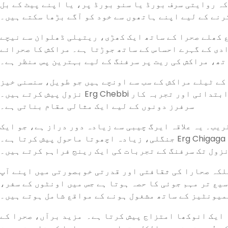
ہ روایتی سرف بورڈ یا سنو بورڈ پر، یا اپنے پیٹ کے بل
رنے کے لیے اپنے ہاتھوں سے خود کو آگے بڑھا سکتے ہیں۔
ع کھلے صحرا کے ساتھ ایک کھڑی، ریتیلی ڈھلوان سے نیچے
دی کے گہرے احساس کے ساتھ جوڑتا ہے۔ مراکش کا صحرائے
تھ، مراکش کی ریت پر سرفنگ کے لیے بہترین پس منظر ہے۔
کے ٹیلے مراکش کے سب سے اونچے ہیں جو طویل، سنسنی خیز
نزول پیش کرتے ہیں۔ Erg Chebbi کی رسائی اور آلات کے کرایے اور ہدایات کی دستیابی اسے ابتدائی اور تجربہ کار
سرفرز دونوں کے لیے ایک مثالی مقام بناتی ہے۔
یب۔ یہ علاقہ ایرگ چیبی سے زیادہ دور دراز ہے، جو ایک
جنگلی، زیادہ اچھوتا ماحول پیش کرتا ہے۔ Erg Chigaga کے ٹیلے وسیع اور متنوع ہیں، جو ابتدائی افراد کے لیے نرم
زول تک سرفنگ کے تجربات کی ایک رینج فراہم کرتے ہیں۔
لکہ صحارا کی ثقافتی اور قدرتی خوبصورتی میں اپنے آپ
سیع تر مہم جوئی کا حصہ ہوتا ہے جس میں اونٹوں کے سفر،
میونٹیز کے ساتھ مشغول ہونے کے مواقع شامل ہوتے ہیں۔
 ایک انوکھا امتزاج پیش کرتا ہے۔ مزید برآں، صحرا کے