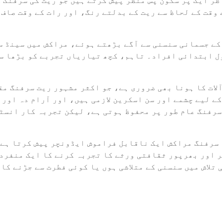
ر ایک پر سکون پس منظر پیش کرتے ہیں جو ریت کی سرفنگ ک
 وقت کے لحاظ سے ریت کے بدلتے رنگ، اور رات کے وقت صاف
کے جسمانی سنسنی سے آگے بڑھتے ہوئے، مراکش میں سینڈ س
 ابتدائی افراد۔ تاہم، کچھ تیاریاں تجربے کو بڑھا سک
لات کا ہونا بھی ضروری ہے، جو اکثر مشہور ریت سرفنگ مق
کے لیے چشمے اور سن اسکرین لازمی ہیں، اور آرام دہ اور 
سرفنگ عام طور پر محفوظ ہوتی ہے، لیکن تجربہ کار انسٹ
سرفنگ مراکش ایک ناقابل فراموش ایڈونچر پیش کرتا ہے ج
 اور بھرپور ثقافتی ورثے کا تجربہ کرنے کا ایک منفرد 
 تلاش میں سنسنی کے متلاشی ہوں یا کوئی فطرت سے جڑنے کا