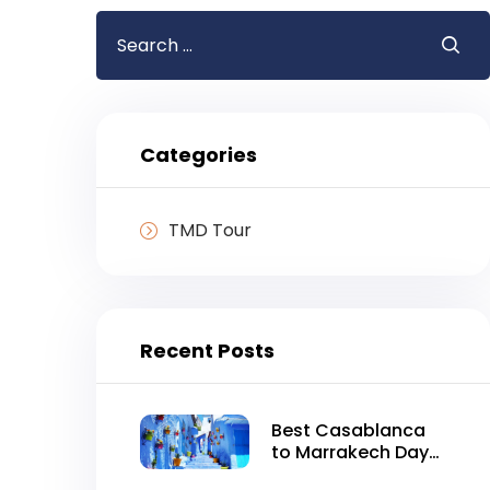
Search
for:
Categories
TMD Tour
Recent Posts
Best Casablanca
to Marrakech Day
Tour in One Day