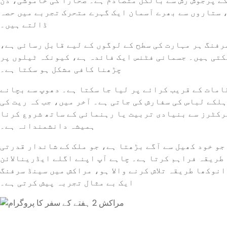
ے پُرجوش رش سے بالکل متصادم ہے۔ صحارا کی خاموشی، دن
، ستاروں سے بھرے آسمان ایک گہرے متحرک تجربے میں حصہ
ڈالتے ہیں۔
رفنگ ہر مہارت کی سطح کے لوگوں کے لیے قابل رسائی ہے،
تی ہیں۔ جسمانی فٹنس ایک فائدہ ہے، کیونکہ ٹیلوں پر
چڑھنا کافی مشکل ہو سکتا ہے۔
امات کے قریب کرائے پر لیا جا سکتا ہے۔ دھوپ سے بچانے
ہلکے لباس کی سفارش کی جاتی ہے۔ آخر میں، جب کہ ریت کی
رکٹرز سے بنیادی تربیت یا رہنمائی کے ساتھ شروع کرنا
ہمیشہ دانشمندانہ ہے۔
و خود کھیل سے آگے بڑھتا ہے، جو ملک کے شاندار قدرتی
طریقہ فراہم کرتا ہے۔ چاہے آپ اپنے اگلے ایڈرینالائن
 انوکھا طریقہ تلاش کرنے والا ہو، مراکش میں سینڈ سرفنگ
ایک بے مثال تجربہ پیش کرتی ہے۔