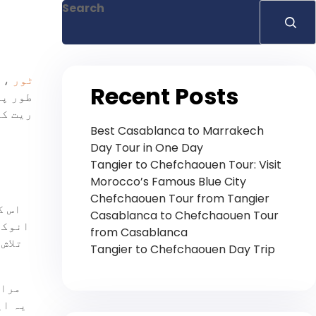
Search
TMD ٹور
، 
Recent Posts
طور پر
ریت کے
Best Casablanca to Marrakech
Day Tour in One Day
Tangier to Chefchaouen Tour: Visit
Morocco’s Famous Blue City
Chefchaouen Tour from Tangier
اس ک
Casablanca to Chefchaouen Tour
انوکھ
from Casablanca
تلاش
Tangier to Chefchaouen Day Trip
مراک
یہ ای