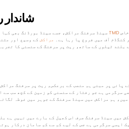
شاندار ر
خاص
سینڈ سرفنگ مراکش، جسے سینڈ بورڈنگ بھی کہا جاتا ہے، ایک پرجوش ایڈونچر کھیل کے طور پر ابھرا ہے۔
 کنگڈم آف میں فروغ پا رہا ہے۔
مراکش
کے وسیع اور متنو
 بلند ٹیلوں کے ساتھ، ریت پر سرفنگ کے سنسنی کا تجربہ
ے پانی پر مبنی ہم منصب کے برعکس، ریت پر سرفنگ مراکش 
ی سرگرمی ہے جو رفتار کے سنسنی کو زمین کے کچھ سب سے 
 میں، ہم مراکش میں سینڈ سرفنگ کے جوہر میں غوطہ لگاتے
ش میں سینڈ سرفنگ صرف اس کھیل کے بارے میں نہیں ہے بلک
ک ایسی سرگرمی ہے جس کے لیے کم سے کم سامان درکار ہوتا